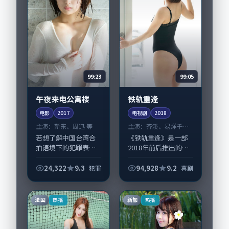
99:23
99:05
午夜来电公寓楼
铁轨重逢
电影
2017
电视剧
2018
主演：
靳东、周迅 等
主演：
齐溪、易烊千玺
等
若想了解中国台湾合
《铁轨重逢》是一部
拍语境下的犯罪表
2018年前后推出的喜
达，《午夜来电公寓
剧类电视剧，由林超
楼》值得关注：剧情
贤执导，齐溪、易烊
24,322
9.3
94,928
9.2
犯罪
喜剧
侧重人物动机与生活
千玺，刘涛、陶虹等
细节的咬合，靳东、
演员亦参与重要戏
周迅与配角群戏并
份。故事围绕当代都
法国
新加
热播
热播
重。影片2017年面
市中的抉择与救赎...
世...