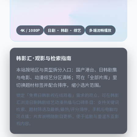
4K / 1080P
日剧 · 韩剧 · 综艺
多端流畅播放
韩影汇 · 观影与检索指南
本站按地区与类型拆分入口：国产港台、日韩剧集
与电影、动漫综艺分区清晰；可在「全部片库」里
切换题材标签并配合排序，缩小选片范围。
锁定「免费日韩影视在线观看」需求的观众，可在韩影
汇浏览日剧韩剧综艺动漫热播与口碑条目：支持关键词
检索、题材筛选及最新/最热/评分排序，手机与电脑均
可点播；片库说明随剧目更新，便于追剧与重温东亚影
视内容。