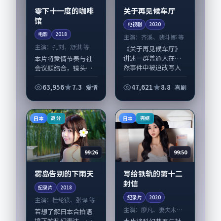
零下十一度的咖啡
关于再见候车厅
馆
电视剧
2020
电影
2018
主演：
齐溪、裴斗娜 等
主演：
孔刘、舒淇 等
《关于再见候车厅》
讲述一群普通人在偶
本片将爱情节奏与社
然事件中被迫改写人
会议题结合，镜头语
生轨迹的故事，喜剧
言克制而有后劲。
类型元素服务于人物
《零下十一度的咖啡
63,956
7.3
47,621
8.8
爱情
喜剧
刻画而非噱头。导演
馆》由贾樟柯掌舵，
朴赞郁擅长留白叙
孔刘、舒淇担纲主
事，齐溪、裴斗娜的
线；取景与声音设计
日本
日本
高分
完结
情...
凸显日本城市质感，
适合...
99:26
99:50
雾岛告别的下雨天
写给铁轨的第十二
封信
纪录片
2018
纪录片
2020
主演：
桂纶镁、张译 等
主演：
廖凡、妻夫木聪
若想了解日本合拍语
等
境下的科幻表达，