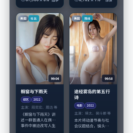
导，朱一龙、周迅，
齐溪、宋佳等演员亦
参与重要戏份。故事
美国
美国
杜比
院线
围绕当代都市中...
99:04
99:58
橱窗与下雨天
途经雾岛的第五行
诗
综艺
2022
电影
2022
主演：
段奕宏、周迅 等
主演：
瑛太、裴斗娜 等
《橱窗与下雨天》讲
述一群普通人在偶然
本片将动漫节奏与社
事件中被迫改写人生
会议题结合，镜头语
轨迹的故事，爱情类
言克制而有后劲。