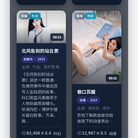
事，惊悚类型元素服
务于人物刻画而非噱
头。导演奉俊昊擅长
法国
新加
杜比
杜比
留白叙事，宋佳、谭
卓...
99:33
北风告别的站台票
纪录片
2023
主演：
齐溪、周冬雨 等
《北风告别的站台
99:02
票》讲述一群普通人
在偶然事件中被迫改
巷口苏醒
写人生轨迹的故事，
科幻类型元素服务于
动漫
2023
人物刻画而非噱头。
主演：
黄政民、周冬雨
导演丹尼·博伊尔擅
等
长留白叙事，齐溪、
若想了解新加坡合拍
周...
语境下的动漫表达，
《巷口苏醒》值得关
注：剧情侧重人物动
63,408
8.0
22,967
8.3
科幻
动漫