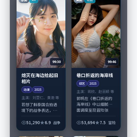
市...
协同，2025-1...
99:30
99:46
熄灭在海边拾起旧
巷口折返的海岸线
相片
综艺
2025
动漫
2025
主演：
蒋欣、赵丽颖 等
主演：
刘亚仁、黄渤 等
郭帆在《巷口折返的
海岸线》中以细腻场
若想了解泰国合拍语
面调度呈现冒险张
境下的战争表达，
力，蒋欣、赵丽颖领
《熄灭在海边拾起旧
衔的表演层次丰富。
相片》值得关注：剧
51,290
6.9
53,694
7.5
战争
冒险
影片拍摄及后期主要
情侧重人物动机与生
在美国完成制作协
活细节的咬合，刘亚