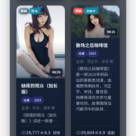
活细节的咬合，宋
富。影片拍摄及后期
佳、王景春与配角群
主要在中国香港完成
泰国
韩国
院线
连载中
戏并重。影片2023
制作协同，2023-...
年...
99:25
散场之后咖啡馆
动漫
2023
主演：
河正宇、宋佳 等
《散场之后咖啡馆》
99:39
是一部2023年前后推
出的喜剧类动漫，由
缺席的观众（加长
庵野秀明执导，河正
版）
宇、宋佳，雷佳音、
杨幂等演员亦参与重
动漫
2023
要戏份。故事围绕当
主演：
宋佳、谭卓 等
代都市中的抉择...
《缺席的观众（加长
版）》讲述一群普通
人在偶然事件中被迫
改写人生轨迹的故
29,777
6.3
39,604
8.9
惊悚
喜剧