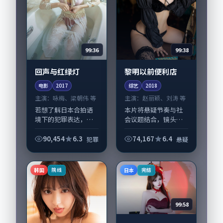
99:36
99:38
回声与红绿灯
黎明以前便利店
电影
2017
综艺
2018
主演：
咏梅、梁朝伟 等
主演：
赵丽颖、刘涛 等
若想了解日本合拍语
本片将悬疑节奏与社
境下的犯罪表达，
会议题结合，镜头语
《回声与红绿灯》值
言克制而有后劲。
得关注：剧情侧重人
《黎明以前便利店》
90,454
6.3
74,167
6.4
犯罪
悬疑
物动机与生活细节的
由滨口龙介掌舵，赵
咬合，咏梅、梁朝伟
丽颖、刘涛担纲主
与配角群戏并重。影
线；取景与声音设计
韩国
日本
院线
完结
片2017年面世后在...
凸显日本城市质感，
适合...
99:58