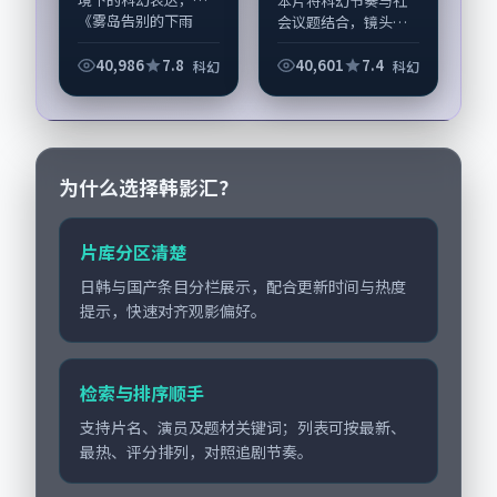
本片将科幻节奏与社
《雾岛告别的下雨
会议题结合，镜头语
天》值得关注：剧情
言克制而有后劲。
侧重人物动机与生活
《写给铁轨的第十二
40,986
7.8
40,601
7.4
科幻
科幻
细节的咬合，桂纶
封信》由刁亦男掌
镁、张译与配角群戏
舵，廖凡、妻夫木聪
并重。影片2018年面
担纲主线；取景与声
世...
音设计凸显日本城市
质感...
为什么选择韩影汇？
片库分区清楚
日韩与国产条目分栏展示，配合更新时间与热度
提示，快速对齐观影偏好。
检索与排序顺手
支持片名、演员及题材关键词；列表可按最新、
最热、评分排列，对照追剧节奏。