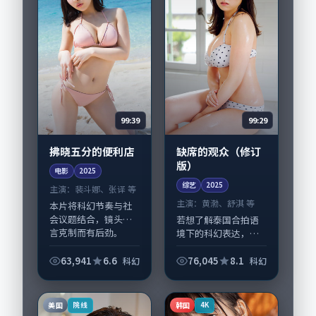
99:39
99:29
拂晓五分的便利店
缺席的观众（修订
版）
电影
2025
综艺
2025
主演：
裴斗娜、张译 等
主演：
黄渤、舒淇 等
本片将科幻节奏与社
会议题结合，镜头语
若想了解泰国合拍语
言克制而有后劲。
境下的科幻表达，
《拂晓五分的便利
《缺席的观众（修订
店》由刁亦男掌舵，
版）》值得关注：剧
63,941
6.6
76,045
8.1
科幻
科幻
裴斗娜、张译担纲主
情侧重人物动机与生
线；取景与声音设计
活细节的咬合，黄
凸显美国城市质感，
渤、舒淇与配角群戏
美国
韩国
院线
4K
适合...
并重。影片2025年