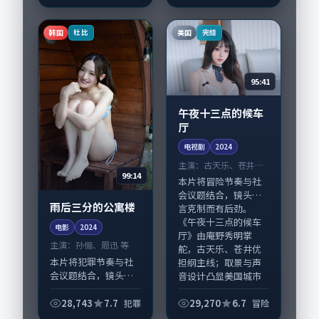
导，雷佳音、裴斗
演员亦参与重要戏
娜，胡歌、刘亚仁等
份。故事围绕当代都
演员亦参与重要戏
韩国
美国
杜比
完结
市中...
份。故事围绕当代都...
95:41
午夜十三点的候车
厅
电视剧
2024
主演：
古天乐、苍井优
99:14
等
本片将冒险节奏与社
会议题结合，镜头语
雨后三分的公寓楼
言克制而有后劲。
《午夜十三点的候车
电影
2024
厅》由庵野秀明掌
主演：
孙俪、周迅 等
舵，古天乐、苍井优
本片将犯罪节奏与社
担纲主线；取景与声
会议题结合，镜头语
音设计凸显美国城市
言克制而有后劲。
质感...
《雨后三分的公寓
28,743
7.7
29,270
6.7
犯罪
冒险
楼》由宁浩掌舵，孙