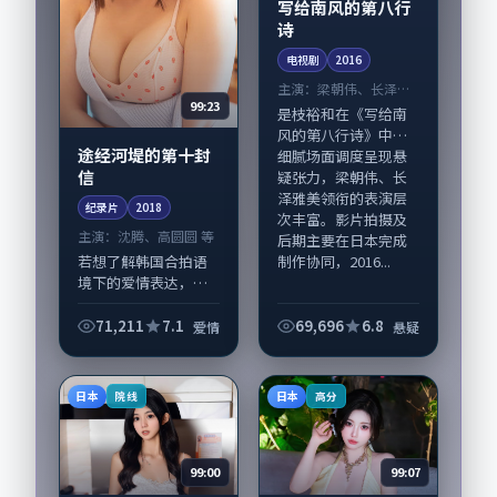
写给南风的第八行
诗
电视剧
2016
主演：
梁朝伟、长泽雅
99:23
美 等
是枝裕和在《写给南
风的第八行诗》中以
途经河堤的第十封
细腻场面调度呈现悬
信
疑张力，梁朝伟、长
泽雅美领衔的表演层
纪录片
2018
次丰富。影片拍摄及
主演：
沈腾、高圆圆 等
后期主要在日本完成
制作协同，2016...
若想了解韩国合拍语
境下的爱情表达，
《途经河堤的第十封
信》值得关注：剧情
71,211
7.1
69,696
6.8
爱情
悬疑
侧重人物动机与生活
细节的咬合，沈腾、
高圆圆与配角群戏并
日本
日本
院线
高分
重。影片2018年面...
99:00
99:07