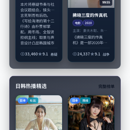
99:55
等
本片将悬疑节奏与社
会议题结合，镜头语
拂晓三度的传真机
言克制而有后劲。
《写给海港的第十二
电影
2020
行诗》由朴赞郁掌
主演：
妻夫木聪、朱一
舵，周冬雨、全智贤
龙 等
《拂晓三度的传真
担纲主线；取景与声
机》是一部2020年前
音设计凸显韩国城市
后推出的战争类电
质感...
影，由韦斯·安德森
33,460
9.1
24,337
9.1
悬疑
战争
执导，妻夫木聪、朱
一龙，松坂桃李、雷
佳音等演员亦参与重
要戏份。故事围绕当...
日韩热播精选
完整榜单
日本
日本
杜比
院线