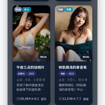
俪、周迅担纲主线；
取景与声音设计凸显
中国
中国
高分
热播
韩国城市质感，适合
偏好...
99:56
99:06
午夜三点的旧相片
铁轨搁浅的录音笔
纪录片
2023
电影
2023
主演：
宋佳、王景春 等
主演：
刘亚仁、周迅 等
若想了解中国香港合
庵野秀明在《铁轨搁
拍语境下的冒险表
浅的录音笔》中以细
达，《午夜三点的旧
腻场面调度呈现悬疑
相片》值得关注：剧
张力，刘亚仁、周迅
38,984
6.2
22,536
7.7
冒险
悬疑
情侧重人物动机与生
领衔的表演层次丰