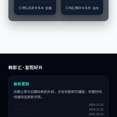
人在偶然事件中被迫
改写人生轨迹的故
95,218
6.4
63,903
8.6
犯罪
动作
事，动作类型元素服
务于人物刻画而非噱
头。导演宁浩擅长留
白叙事，黄政民、杨
紫...
韩影汇
· 发现好片
最新更新
近期上架与日期较新的片目，点击标题即可播放；完整时间
线请前往更新列表。
拂晓五分的便利店
2025-11-23
缺席的观众（修订版）
2025-11-22
写给铁轨的第十一行诗
2025-10-12