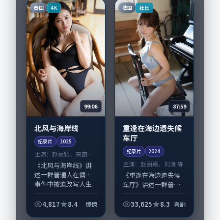
同，2025-05-1...
仁、黄渤与配角群戏
泰国
法国
4K
杜比
并重。影片2025年...
99:06
87:59
北风与海岸线
重逢在海边遗失候
车厅
纪录片
2025
纪录片
2024
主演：
赵丽颖、宋康昊
等
主演：
赵丽颖、刘涛 等
《北风与海岸线》讲
述一群普通人在偶然
《重逢在海边遗失候
事件中被迫改写人生
车厅》讲述一群普通
轨迹的故事，惊悚类
人在偶然事件中被迫
型元素服务于人物刻
改写人生轨迹的故
4,817
8.4
33,625
8.3
惊悚
喜剧
画而非噱头。导演宁
事，喜剧类型元素服