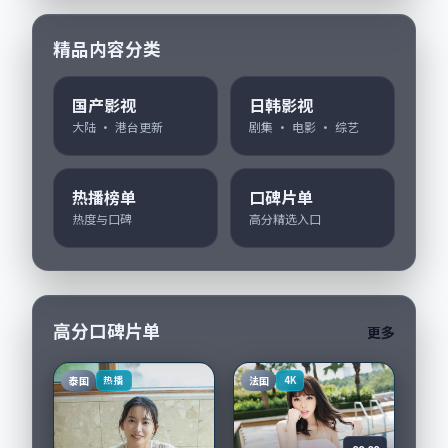
精品内容分类
国产影视
日韩影视
大陆 · 港台更新
剧集 · 电影 · 综艺
热播榜单
口碑片单
热度与口碑
高分精选入口
高分口碑片单
更多
泰国
法国
热播
4K