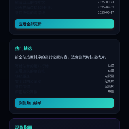
拂晓四点的咖啡馆
2025-09-23
熄灭在海边拾起旧相片
2025-09-09
巷口折返的海岸线
2025-05-17
查看全部更新
热门精选
按全站热度排序的高讨论度内容，适合剧荒时快速找片。
写给站台的第八行诗
动漫
云层迷失的录音笔
动漫
铁轨重逢
电视剧
黎明以前公寓楼
纪录片
巷口停留
纪录片
橱窗与公寓楼
电影
浏览热门榜单
观影指南