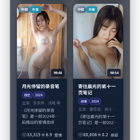
浩擅长留白叙事，赵
务于人物刻画而非噱
丽颖、宋康昊的情感...
头。导演韦斯·安德
中国
中国
热播
热播
森擅长留白叙事，赵
丽...
99:48
98:54
月光停留的录音笔
寄往晨光的第十一
页笔记
综艺
2024
动漫
2024
主演：
张家辉、汤唯 等
主演：
雷佳音、裴斗娜
《月光停留的录音
等
笔》是一部2024年前
《寄往晨光的第十一
后推出的爱情类综
页笔记》是一部2024
艺，由韦斯·安德森
年前后推出的悬疑类
执导，张家辉、汤
动漫，由庵野秀明执
33,315
6.9
88,806
8.2
爱情
悬疑
唯，高圆圆、孙俪等