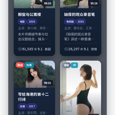
99:10
93:16
橱窗与公寓楼
缺席的观众录音笔
电影
2016
电视剧
2016
主演：
裴斗娜、黄政民
主演：
雷佳音、王景春
等
等
本片将悬疑节奏与社
《缺席的观众录音
会议题结合，镜头语
笔》讲述一群普通人
言克制而有后劲。
在偶然事件中被迫改
《橱窗与公寓楼》由
写人生轨迹的故事，
91,585
9.1
26,297
9.1
悬疑
惊悚
贾樟柯掌舵，裴斗
惊悚类型元素服务于
娜、黄政民担纲主
人物刻画而非噱头。
线；取景与声音设计
导演韦斯·安德森擅
韩国
泰国
独播
4K
凸显法国城市质感，
长留白叙事，雷佳
适合偏...
音、...
99:15
写给海港的第十二
行诗
动漫
2017
主演：
周冬雨、全智贤