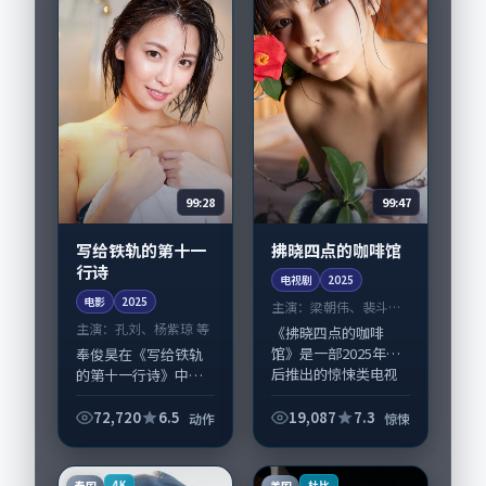
面...
99:28
99:47
写给铁轨的第十一
拂晓四点的咖啡馆
行诗
电视剧
2025
电影
2025
主演：
梁朝伟、裴斗娜
等
主演：
孔刘、杨紫琼 等
《拂晓四点的咖啡
馆》是一部2025年前
奉俊昊在《写给铁轨
后推出的惊悚类电视
的第十一行诗》中以
剧，由是枝裕和执
细腻场面调度呈现动
导，梁朝伟、裴斗
作张力，孔刘、杨紫
72,720
6.5
19,087
7.3
动作
惊悚
娜，河正宇、古天乐
琼领衔的表演层次丰
等演员亦参与重要戏
富。影片拍摄及后期
份。故事围绕当代都
主要在美国完成制作
泰国
美国
4K
杜比