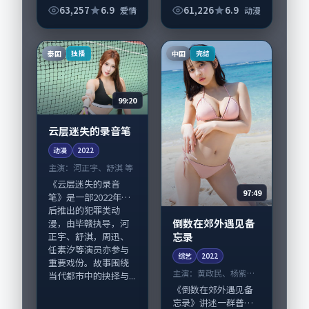
型元素服务于人物刻
《途经雾岛的第五行
63,257
6.9
61,226
6.9
爱情
动漫
画而非噱头。导演奉
诗》由文牧野掌舵，
俊昊擅长留白叙事，
瑛太、裴斗娜担纲主
段奕宏、周迅的情感...
线；取景与声音设计
泰国
中国
独播
完结
凸显美国城市质感，
适...
99:20
云层迷失的录音笔
动漫
2022
主演：
河正宇、舒淇 等
《云层迷失的录音
97:49
笔》是一部2022年前
后推出的犯罪类动
倒数在郊外遇见备
漫，由毕赣执导，河
忘录
正宇、舒淇，周迅、
任素汐等演员亦参与
综艺
2022
重要戏份。故事围绕
主演：
黄政民、杨紫琼
当代都市中的抉择与...
等
《倒数在郊外遇见备
忘录》讲述一群普通