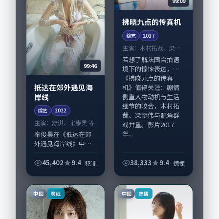
99:09
拂晓九点的传真机
综艺
2017
主演：
木村拓哉、梁朝
伟 等
若想了解法国合拍语
99:46
境下的惊悚表达，
《拂晓九点的传真
抵达在郊外遇见海
机》值得关注：剧情
岸线
侧重人物动机与生活
细节的咬合，木村拓
综艺
2022
哉、梁朝伟与配角群
主演：
舒淇、宋康昊 等
戏并重。影片2017
年...
奉俊昊在《抵达在郊
外遇见海岸线》中以
细腻场面调度呈现犯
罪张力，舒淇、宋康
45,402
9.4
38,333
9.4
犯罪
惊悚
昊领衔的表演层次丰
富。影片拍摄及后期
主要在泰国完成制作
中国
中国
院线
热播
协同，2022-0...