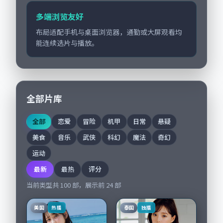
多端浏览友好
布局适配手机与桌面浏览器，通勤或大屏观看均
能连续选片与播放。
全部片库
全部
恋爱
冒险
机甲
日常
悬疑
美食
音乐
武侠
科幻
魔法
奇幻
运动
最新
最热
评分
当前类型共
100
部，展示前
24
部
美国
泰国
热播
独播