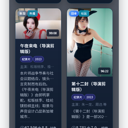
机与生活细节的咬
合，黄政民、周冬雨
与配角群戏并重。影
新加
日本
热播
杜比
片2023年面世后在...
99:08
午夜来电（导演剪
辑版）
纪录片
2023
主演：
松坂桃李、桂纶
96:22
镁 等
本片将战争节奏与社
会议题结合，镜头语
第十二封（导演剪
言克制而有后劲。
辑版）
《午夜来电（导演剪
辑版）》由郭帆掌
纪录片
2023
舵，松坂桃李、桂纶
主演：
朱一龙、周迅 等
镁担纲主线；取景与
《第十二封（导演剪
声音设计凸显新加坡
辑版）》是一部2023
城市...
年前后推出的惊悚类
纪录片，由黑泽清执
67,506
8.8
8,781
7.0
战争
惊悚